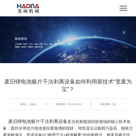
废旧锂电池极片干法剥离设备如何利用新技术“变废为
宝”？​
发布人：创始人
发布时间：2025-06-06
浏览次数：
0
次
废旧锂电池极片干法剥离设备
是当前新能源回收领域的核心技术装
备，面对全球动力电池退役量激增的现状，传统湿法冶炼因污染高、能耗大
逐渐被淘汰，而该设备以“物理干法+精准解离”的创新模式，将废弃极片中