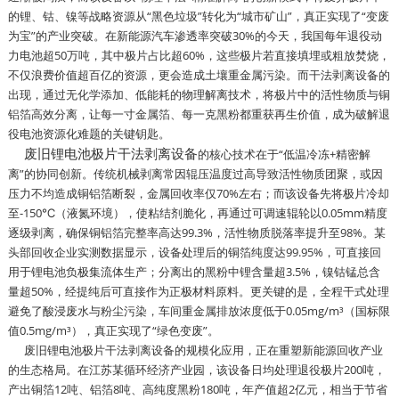
的锂、钴、镍等战略资源从“黑色垃圾”转化为“城市矿山”，真正实现了“变废
为宝”的产业突破。在新能源汽车渗透率突破30%的今天，我国每年退役动
力电池超50万吨，其中极片占比超60%，这些极片若直接填埋或粗放焚烧，
不仅浪费价值超百亿的资源，更会造成土壤重金属污染。而干法剥离设备的
出现，通过无化学添加、低能耗的物理解离技术，将极片中的活性物质与铜
铝箔高效分离，让每一寸金属箔、每一克黑粉都重获再生价值，成为破解退
役电池资源化难题的关键钥匙。
废旧锂电池极片干法剥离设备
的核心技术在于“低温冷冻+精密解
离”的协同创新。传统机械剥离常因辊压温度过高导致活性物质团聚，或因
压力不均造成铜铝箔断裂，金属回收率仅70%左右；而该设备先将极片冷却
至-150℃（液氮环境），使粘结剂脆化，再通过可调速辊轮以0.05mm精度
逐级剥离，确保铜铝箔完整率高达99.3%，活性物质脱落率提升至98%。某
头部回收企业实测数据显示，设备处理后的铜箔纯度达99.95%，可直接回
用于锂电池负极集流体生产；分离出的黑粉中锂含量超3.5%，镍钴锰总含
量超50%，经提纯后可直接作为正极材料原料。更关键的是，全程干式处理
避免了酸浸废水与粉尘污染，车间重金属排放浓度低于0.05mg/m³（国标限
值0.5mg/m³），真正实现了“绿色变废”。
废旧锂电池极片干法剥离设备的规模化应用，正在重塑新能源回收产业
的生态格局。在江苏某循环经济产业园，该设备日均处理退役极片200吨，
产出铜箔12吨、铝箔8吨、高纯度黑粉180吨，年产值超2亿元，相当于节省