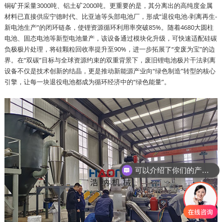
铜矿开采量3000吨、铝土矿2000吨。更重要的是，其分离出的高纯度金属
材料已直接供应宁德时代、比亚迪等头部电池厂，形成“退役电池-剥离再生-
新电池生产”的闭环链条，使锂资源循环利用率突破85%。随着4680大圆柱
电池、固态电池等新型电池量产，该设备通过模块化升级，可快速适配硅碳
负极极片处理，将硅颗粒回收率提升至90%，进一步拓展了“变废为宝”的边
界。在“双碳”目标与全球资源约束的双重背景下，废旧锂电池极片干法剥离
设备不仅是技术创新的结晶，更是推动新能源产业向“绿色制造”转型的核心
引擎，让每一块退役电池都成为循环经济中的“绿色能量”。
可以介绍下你们的产品么